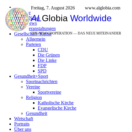
Freitag, 7. August 2026
www.alglobia.com
Titelseite
AL
Globia
Worldwide
Politik+News
News
Veranstaltungen
Gesellschaft+Kultur
THE NEW COOPERATION — DAS NEUE MITEINANDER
Allgemein
Parteien
CDU
Die Grünen
Die Linke
FDP
SPD
Gesundheit+Sport
Sportnachrichten
Vereine
Sportvereine
Religion
Katholische Kirche
Evangelische Kirche
Gesundheit
Wirtschaft
Portraits
Über uns