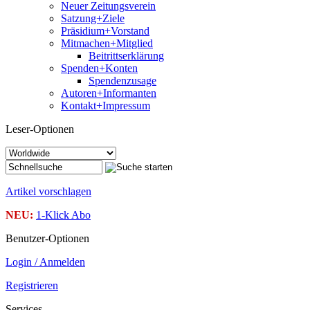
Neuer Zeitungsverein
Satzung+Ziele
Präsidium+Vorstand
Mitmachen+Mitglied
Beitrittserklärung
Spenden+Konten
Spendenzusage
Autoren+Informanten
Kontakt+Impressum
Leser-Optionen
Artikel vorschlagen
NEU:
1-Klick Abo
Benutzer-Optionen
Login / Anmelden
Registrieren
Services