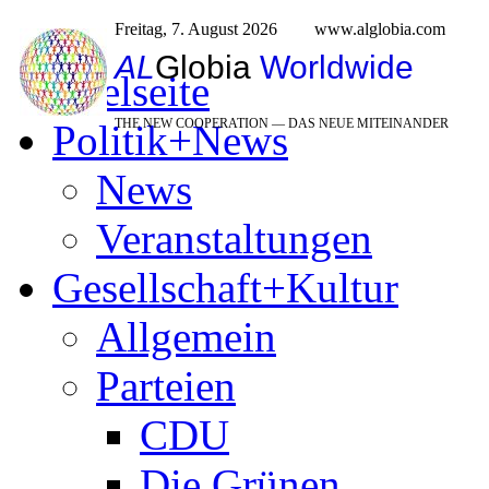
Freitag, 7. August 2026
www.alglobia.com
AL
Globia
Worldwide
Titelseite
THE NEW COOPERATION — DAS NEUE MITEINANDER
Politik+News
News
Veranstaltungen
Gesellschaft+Kultur
Allgemein
Parteien
CDU
Die Grünen