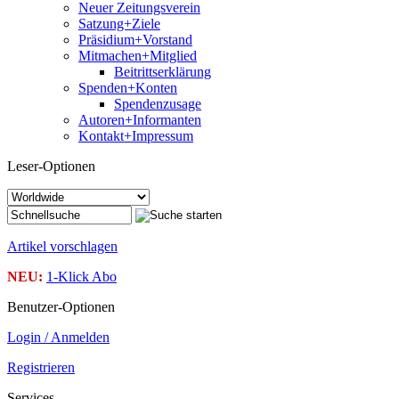
Neuer Zeitungsverein
Satzung+Ziele
Präsidium+Vorstand
Mitmachen+Mitglied
Beitrittserklärung
Spenden+Konten
Spendenzusage
Autoren+Informanten
Kontakt+Impressum
Leser-Optionen
Artikel vorschlagen
NEU:
1-Klick Abo
Benutzer-Optionen
Login / Anmelden
Registrieren
Services