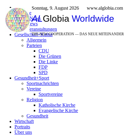
Sonntag, 9. August 2026
www.alglobia.com
Titelseite
AL
Globia
Worldwide
Politik+News
News
Veranstaltungen
Gesellschaft+Kultur
THE NEW COOPERATION — DAS NEUE MITEINANDER
Allgemein
Parteien
CDU
Die Grünen
Die Linke
FDP
SPD
Gesundheit+Sport
Sportnachrichten
Vereine
Sportvereine
Religion
Katholische Kirche
Evangelische Kirche
Gesundheit
Wirtschaft
Portraits
Über uns